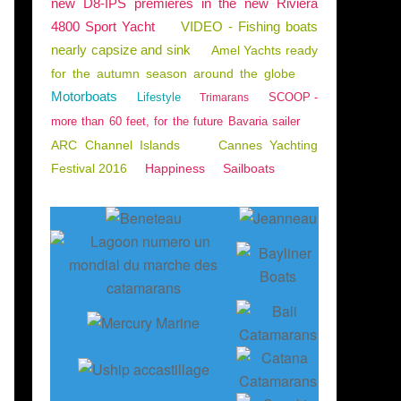
new D8-IPS premieres in the new Riviera
4800 Sport Yacht
VIDEO - Fishing boats
nearly capsize and sink
Amel Yachts ready
for the autumn season around the globe
Motorboats
Lifestyle
SCOOP -
Trimarans
more than 60 feet, for the future Bavaria sailer
ARC Channel Islands
Cannes Yachting
Festival 2016
Happiness
Sailboats