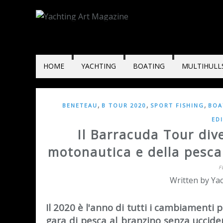
HOME
YACHTING
BOATING
MULTIHULL
,
,
,
BENETEAU
B TOUR 2020
SPORT FISHING
BOA
ED
Il Barracuda Tour dive
motonautica e della pesca
F
Written by Yac
Il 2020 è l'anno di tutti i cambiamenti 
gara di pesca al branzino senza uccider