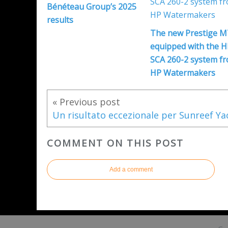
Bénéteau Group’s 2025
results
The new Prestige M7
equipped with the H
SCA 260-2 system f
HP Watermakers
« Previous post
COMMENT ON THIS POST
Add a comment