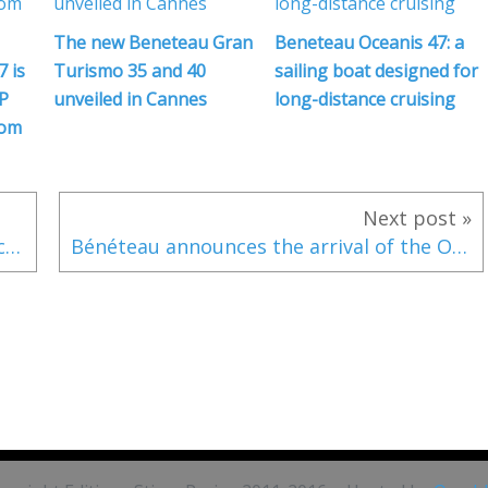
The new Beneteau Gran
Beneteau Oceanis 47: a
 is
Turismo 35 and 40
sailing boat designed for
P
unveiled in Cannes
long-distance cruising
rom
l
Next post »
Un risultato eccezionale per Sunreef Yachts al Miami Boat Show 2020
Bénéteau announces the arrival of the Océanis Yacht 54, with a revolutionary deck layout