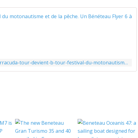
'
http://www.actunautique.com/2020/02/le-barracuda-tour-devient-b-tour-festival-du-motonautisme-et-de-la-peche.1-beneteau-flyer-a-gagner.html
l
'