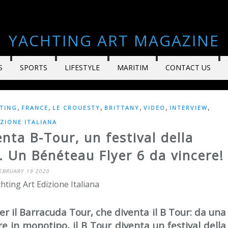
YACHTING ART MAGAZINE
S
SPORTS
LIFESTYLE
MARITIM
CONTACT US
,
,
,
,
,
,
TING
FRANCE
LE CROUESTY
BRITTANY
VIDEO
INTERVIEW
IZIONE ITALIANA
nta B-Tour, un festival della
. Un Bénéteau Flyer 6 da vincere!
EBRUARY 19 2020
hting Art Edizione Italiana
per il Barracuda Tour, che diventa il B Tour: da una
e in monotipo, il B Tour diventa un festival della