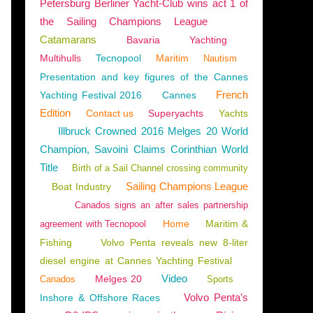
Petersburg Berliner Yacht-Club wins act 1 of
the Sailing Champions League
Catamarans
Bavaria
Yachting
Multihulls
Tecnopool
Maritim
Nautism
Presentation and key figures of the Cannes
French
Yachting Festival 2016
Cannes
Edition
Contact us
Superyachts
Yachts
Illbruck Crowned 2016 Melges 20 World
Champion, Savoini Claims Corinthian World
Title
Birth of a Sail Channel crossing community
Sailing Champions League
Boat Industry
Canados signs an after sales partnership
Home
Maritim &
agreement with Tecnopool
Fishing
Volvo Penta reveals new 8-liter
diesel engine at Cannes Yachting Festival
Video
Melges 20
Canados
Sports
Volvo Penta’s
Inshore & Offshore Races