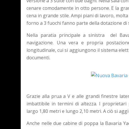
versione a 3 suite con due bagni. Nella sala con
cenare comodamente in otto persone. E la gra
cena in grande stile. Ampi piani di lavoro, molt
forno a 3 fuochi fanno parte della dotazione di 
Nella paratia principale a sinistra del Bava
navigazione. Una vera e propria postazion
longitudinale, cui si aggiungono il sistema elet
documenti.
Grazie alla prua a V e alle grandi finestre lat
imbattibile in termini di altezza. I proprieta
largo 1,80 metri e lungo 2,10 metri. A ciò si ag
Anche nelle due cabine di poppa la Bavaria Yac