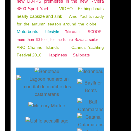
new D8-IPS premieres in the new Riviera
4800 Sport Yacht
VIDEO - Fishing boats
nearly capsize and sink
Amel Yachts ready
for the autumn season around the globe
Motorboats
Lifestyle
SCOOP -
Trimarans
more than 60 feet, for the future Bavaria sailer
ARC Channel Islands
Cannes Yachting
Festival 2016
Happiness
Sailboats