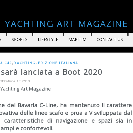
YACHTING ART MAGAZINE
S
SPORTS
LIFESTYLE
MARITIM
CONTACT US
,
,
A C42
YACHTING
EDIZIONE ITALIANA
sarà lanciata a Boot 2020
OVEMBER 18 2019
 Yachting Art Magazine
ne del Bavaria C-Line, ha mantenuto il carattere
ativa delle linee scafo e prua a V sviluppata dal
 caratteristiche di navigazione e spazi sia in
 ampi e confortevoli.