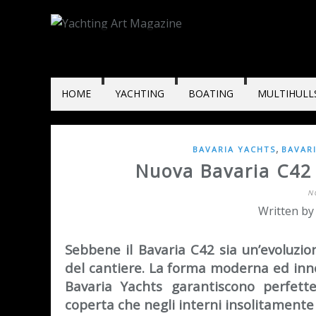
HOME
YACHTING
BOATING
MULTIHULL
,
BAVARIA YACHTS
BAVARI
Nuova Bavaria C42 
N
Written by
Sebbene il Bavaria C42 sia un’evoluzio
del cantiere. La forma moderna ed innov
Bavaria Yachts garantiscono perfette
coperta che negli interni insolitamente