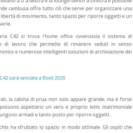
 divano a U a destra e la lounge-bench a sinistra è possibile
nde cambusa offre tutto ciò che serve per organizzare una
a libertà di movimento, tanto spazio per riporre oggetti e un
serie.
ria C42 si trova l'home office ovverossia il sistema di
e di lavoro che permette di rimanere seduti in senso
tronico e numerose intelligenti soluzioni di archiviazione dei
erali, la cabina di prua non solo appare grande, ma è forse
ri possono aspettarsi un vero e proprio letto matrimoniale
giungono armadi e tanto posto per riporre oggetti.
hts ha sfruttato lo spazio in modo ottimale. Gli ospiti che