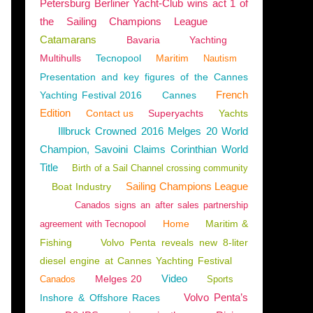
Petersburg Berliner Yacht-Club wins act 1 of
the Sailing Champions League
Catamarans
Bavaria
Yachting
Multihulls
Tecnopool
Maritim
Nautism
Presentation and key figures of the Cannes
French
Yachting Festival 2016
Cannes
Edition
Contact us
Superyachts
Yachts
Illbruck Crowned 2016 Melges 20 World
Champion, Savoini Claims Corinthian World
Title
Birth of a Sail Channel crossing community
Sailing Champions League
Boat Industry
Canados signs an after sales partnership
Home
Maritim &
agreement with Tecnopool
Fishing
Volvo Penta reveals new 8-liter
diesel engine at Cannes Yachting Festival
Video
Melges 20
Canados
Sports
Volvo Penta’s
Inshore & Offshore Races