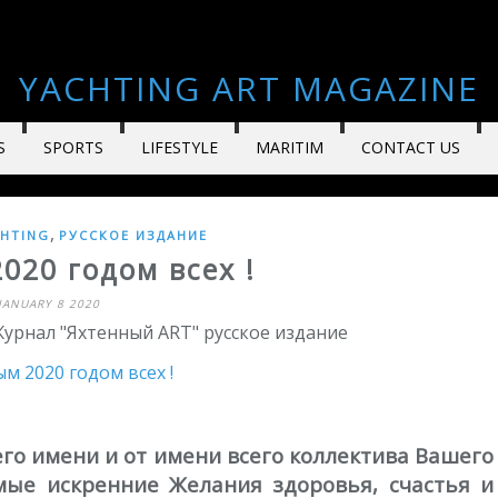
YACHTING ART MAGAZINE
S
SPORTS
LIFESTYLE
MARITIM
CONTACT US
,
HTING
РУССКОЕ ИЗДАНИЕ
020 годом всех !
JANUARY 8 2020
 Журнал "Яхтенный ART" русское издание
его имени и от имени всего коллектива Вашего
ые искренние Желания здоровья, счастья и