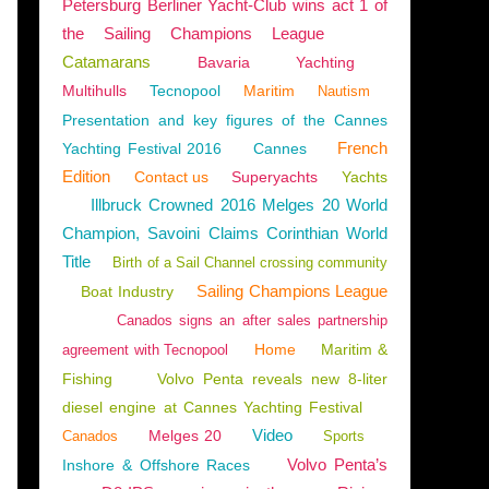
Petersburg Berliner Yacht-Club wins act 1 of
the Sailing Champions League
Catamarans
Bavaria
Yachting
Multihulls
Tecnopool
Maritim
Nautism
Presentation and key figures of the Cannes
French
Yachting Festival 2016
Cannes
Edition
Contact us
Superyachts
Yachts
Illbruck Crowned 2016 Melges 20 World
Champion, Savoini Claims Corinthian World
Title
Birth of a Sail Channel crossing community
Sailing Champions League
Boat Industry
Canados signs an after sales partnership
Home
Maritim &
agreement with Tecnopool
Fishing
Volvo Penta reveals new 8-liter
diesel engine at Cannes Yachting Festival
Video
Melges 20
Canados
Sports
Volvo Penta’s
Inshore & Offshore Races