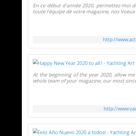
En ce début d'année 2020, permettez-moi 
toute l'équipe de votre magazine, nos Voeux l
http://www.ac
At the beginning of the year 2020, allow m
whole team of your magazine, our most sincer
http://www.ya