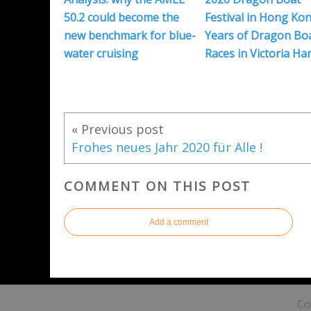
50.2 could become the
Festival in Hong Kon
new benchmark for blue-
Years of Dragon Bo
water cruising
Races in Victoria Ha
« Previous post
Frohes neues Jahr 2020 für Alle !
COMMENT ON THIS POST
Add a comment
Co