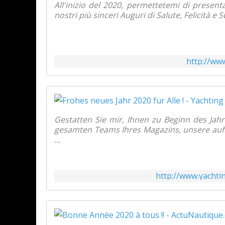
All'inizio del 2020, permettetemi di presenta
nostri più sinceri Auguri di Salute, Felicità e
http://ww
Gestatten Sie mir, Ihnen zu Beginn des J
gesamten Teams Ihres Magazins, unsere aufr
...
http://www.yachti