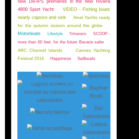
new D8-IPS premieres in the new Riviera
4800 Sport Yacht
VIDEO - Fishing boats
nearly capsize and sink
Amel Yachts ready
for the autumn season around the globe
Motorboats
Lifestyle
SCOOP -
Trimarans
more than 60 feet, for the future Bavaria sailer
ARC Channel Islands
Cannes Yachting
Festival 2016
Happiness
Sailboats