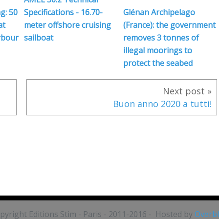
g: 50
Specifications - 16.70-
Glénan Archipelago
at
meter offshore cruising
(France): the government
rbour
sailboat
removes 3 tonnes of
illegal moorings to
protect the seabed
Next post »
Buon anno 2020 a tutti!
pyright Editions Stim - Paris - 2011-2016 - Hosted by
Overb