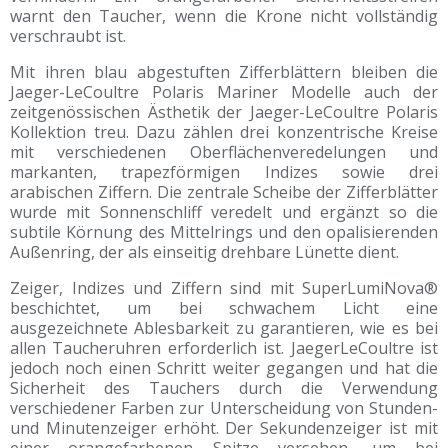
warnt den Taucher, wenn die Krone nicht vollständig
verschraubt ist.
Mit ihren blau abgestuften Zifferblättern bleiben die
Jaeger-LeCoultre Polaris Mariner Modelle auch der
zeitgenössischen Ästhetik der Jaeger-LeCoultre Polaris
Kollektion treu. Dazu zählen drei konzentrische Kreise
mit verschiedenen Oberflächenveredelungen und
markanten, trapezförmigen Indizes sowie drei
arabischen Ziffern. Die zentrale Scheibe der Zifferblätter
wurde mit Sonnenschliff veredelt und ergänzt so die
subtile Körnung des Mittelrings und den opalisierenden
Außenring, der als einseitig drehbare Lünette dient.
Zeiger, Indizes und Ziffern sind mit SuperLumiNova®
beschichtet, um bei schwachem Licht eine
ausgezeichnete Ablesbarkeit zu garantieren, wie es bei
allen Taucheruhren erforderlich ist. JaegerLeCoultre ist
jedoch noch einen Schritt weiter gegangen und hat die
Sicherheit des Tauchers durch die Verwendung
verschiedener Farben zur Unterscheidung von Stunden-
und Minutenzeiger erhöht. Der Sekundenzeiger ist mit
einer orangefarbenen Spitze versehen, um bei