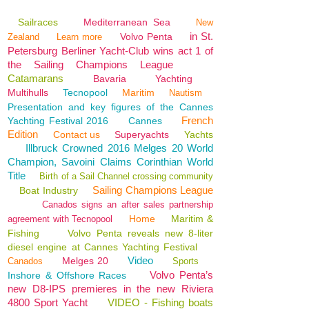
Sailraces
Mediterranean Sea
New
in St.
Volvo Penta
Zealand
Learn more
Petersburg Berliner Yacht-Club wins act 1 of
the Sailing Champions League
Catamarans
Bavaria
Yachting
Multihulls
Tecnopool
Maritim
Nautism
Presentation and key figures of the Cannes
French
Yachting Festival 2016
Cannes
Edition
Contact us
Superyachts
Yachts
Illbruck Crowned 2016 Melges 20 World
Champion, Savoini Claims Corinthian World
Title
Birth of a Sail Channel crossing community
Sailing Champions League
Boat Industry
Canados signs an after sales partnership
Home
Maritim &
agreement with Tecnopool
Fishing
Volvo Penta reveals new 8-liter
diesel engine at Cannes Yachting Festival
Video
Melges 20
Canados
Sports
Volvo Penta’s
Inshore & Offshore Races
new D8-IPS premieres in the new Riviera
4800 Sport Yacht
VIDEO - Fishing boats