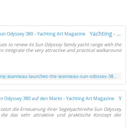
Yachting - Jeanneau unveils the Jeanneau Sun Odyssey 380 - Yachting Art Magazine
es to renew its Sun Odyssey family yacht range with the
 integrate the very attractive and practical walkaround
https://www.yachtingart.com/2021/07/yachting-jeanneau-launches-the-jeanneau-sun-odyssey-380.html
Yachting - Jeanneau bringt die Jeanneau Sun Odyssey 380 auf den Markt - Yachting Art Magazine
 setzt die Erneuerung ihrer Segelyachtreihe Sun Odyssey
die das sehr attraktive und praktische Konzept der