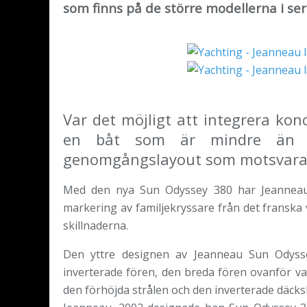
som finns på de större modellerna i ser
Var det möjligt att integrera ko
en båt som är mindre än 1
genomgångslayout som motsvarar 
Med den nya Sun Odyssey 380 har Jeanneau v
markering av familjekryssare från det franska v
skillnaderna.
Den yttre designen av Jeanneau Sun Odys
inverterade fören, den breda fören ovanför va
den förhöjda strålen och den inverterade däcksh