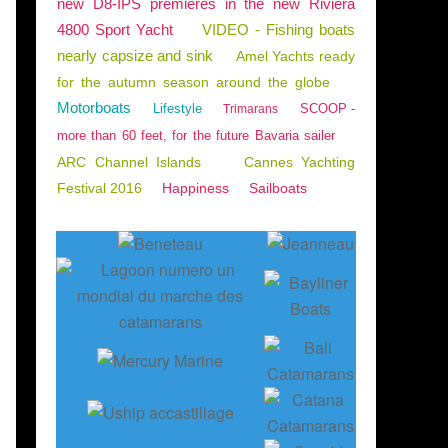
new D8-IPS premieres in the new Riviera
4800 Sport Yacht
VIDEO - Fishing boats
nearly capsize and sink
Amel Yachts ready
for the autumn season around the globe
Motorboats
Lifestyle
SCOOP -
Trimarans
more than 60 feet, for the future Bavaria sailer
ARC Channel Islands
Cannes Yachting
Festival 2016
Happiness
Sailboats