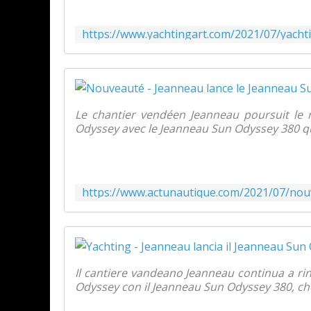
Le chantier vendéen Jeanneau poursuit le 
Odyssey avec le Jeanneau Sun Odyssey 380 qui 
Il cantiere vandeano Jeanneau continua a ri
Odyssey con il Jeanneau Sun Odyssey 380, che 