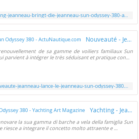
https://www.yachtingart.com/2021/07/yachting-jeanneau-bringt-die-jeanneau-sun-odyssey-380-auf-den-markt.html
Nouveauté - Jeanneau lance le Jeanneau Sun Odyssey 380 - ActuNautique.com
renouvellement de sa gamme de voiliers familiaux Sun
parvient à intégrer le très séduisant et pratique con...
https://www.actunautique.com/2021/07/nouveaute-jeanneau-lance-le-jeanneau-sun-odyssey-380.html
Yachting - Jeanneau lancia il Jeanneau Sun Odyssey 380 - Yachting Art Magazine
nnovare la sua gamma di barche a vela della famiglia Sun
riesce a integrare il concetto molto attraente e ...