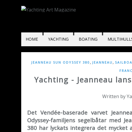
HOME
YACHTING
BOATING
MULTIHULL
,
,
JEANNEAU SUN ODYSSEY 380
JEANNEAU
SAILBO
FRAN
Yachting - Jeanneau lan
Written by Y
Det Vendée-baserade varvet Jeanneau
Odyssey-familjens segelbåtar med Je
380 har lyckats integrera det mycket 