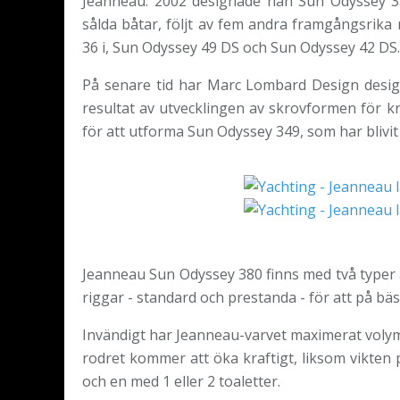
Jeanneau. 2002 designade han Sun Odyssey 3
sålda båtar, följt av fem andra framgångsrika
36 i, Sun Odyssey 49 DS och Sun Odyssey 42 DS.
På senare tid har Marc Lombard Design desig
resultat av utvecklingen av skrovformen för
för att utforma Sun Odyssey 349, som har blivi
Jeanneau Sun Odyssey 380 finns med två typer av
riggar - standard och prestanda - för att på bä
Invändigt har Jeanneau-varvet maximerat voly
rodret kommer att öka kraftigt, liksom vikten p
och en med 1 eller 2 toaletter.