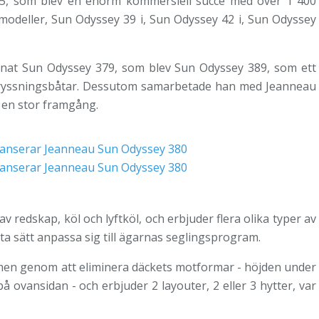
5, som blev en enorm kommersiell succé med över 1 400
 modeller, Sun Odyssey 39 i, Sun Odyssey 42 i, Sun Odyssey
nat Sun Odyssey 379, som blev Sun Odyssey 389, som ett
 kryssningsbåtar. Dessutom samarbetade han med Jeanneau
t en stor framgång.
 redskap, köl och lyftköl, och erbjuder flera olika typer av
sta sätt anpassa sig till ägarnas seglingsprogram.
men genom att eliminera däckets motformar - höjden under
å ovansidan - och erbjuder 2 layouter, 2 eller 3 hytter, var