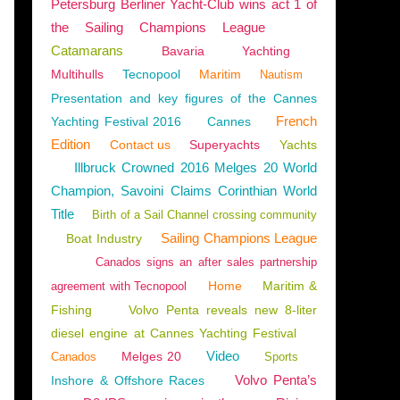
Petersburg Berliner Yacht-Club wins act 1 of
the Sailing Champions League
Catamarans
Bavaria
Yachting
Multihulls
Tecnopool
Maritim
Nautism
Presentation and key figures of the Cannes
French
Yachting Festival 2016
Cannes
Edition
Contact us
Superyachts
Yachts
Illbruck Crowned 2016 Melges 20 World
Champion, Savoini Claims Corinthian World
Title
Birth of a Sail Channel crossing community
Sailing Champions League
Boat Industry
Canados signs an after sales partnership
Home
Maritim &
agreement with Tecnopool
Fishing
Volvo Penta reveals new 8-liter
diesel engine at Cannes Yachting Festival
Video
Melges 20
Canados
Sports
Volvo Penta’s
Inshore & Offshore Races