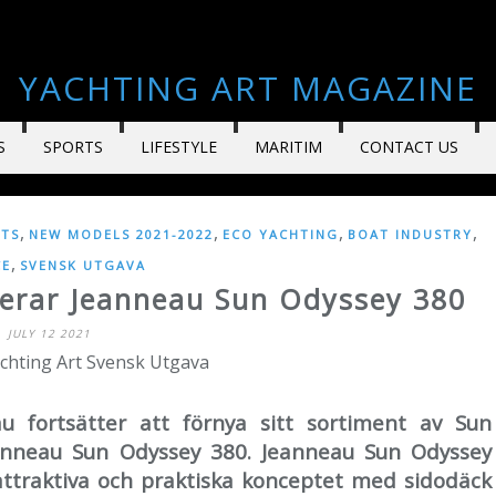
YACHTING ART MAGAZINE
S
SPORTS
LIFESTYLE
MARITIM
CONTACT US
,
,
,
,
ATS
NEW MODELS 2021-2022
ECO YACHTING
BOAT INDUSTRY
,
CE
SVENSK UTGAVA
serar Jeanneau Sun Odyssey 380
JULY 12 2021
achting Art Svensk Utgava
 fortsätter att förnya sitt sortiment av Sun
anneau Sun Odyssey 380. Jeanneau Sun Odyssey
attraktiva och praktiska konceptet med sidodäck