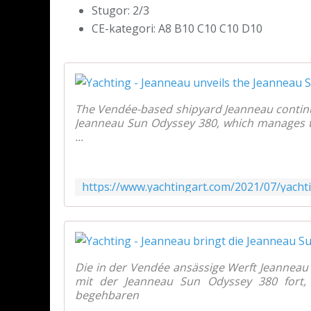
Stugor: 2/3
CE-kategori: A8 B10 C10 C10 D10
The Vendée-based shipyard Jeanneau continu
Jeanneau Sun Odyssey 380, which manages to
...
Die in der Vendée ansässige Werft Jeanneau
mit der Jeanneau Sun Odyssey 380 fort, 
begehbaren