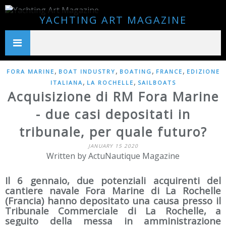
YACHTING ART MAGAZINE
,
,
,
,
FORA MARINE
BOAT INDUSTRY
BOATING
FRANCE
EDIZIONE
,
,
ITALIANA
LA ROCHELLE
SAILBOATS
Acquisizione di RM Fora Marine
- due casi depositati in
tribunale, per quale futuro?
JANUARY 15 2020
Written by ActuNautique Magazine
Il 6 gennaio, due potenziali acquirenti del
cantiere navale Fora Marine di La Rochelle
(Francia) hanno depositato una causa presso il
Tribunale Commerciale di La Rochelle, a
seguito della messa in amministrazione