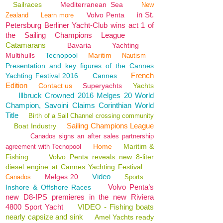
Sailraces
Mediterranean Sea
New
in St.
Volvo Penta
Zealand
Learn more
Petersburg Berliner Yacht-Club wins act 1 of
the Sailing Champions League
Catamarans
Bavaria
Yachting
Multihulls
Tecnopool
Maritim
Nautism
Presentation and key figures of the Cannes
French
Yachting Festival 2016
Cannes
Edition
Contact us
Superyachts
Yachts
Illbruck Crowned 2016 Melges 20 World
Champion, Savoini Claims Corinthian World
Title
Birth of a Sail Channel crossing community
Sailing Champions League
Boat Industry
Canados signs an after sales partnership
Home
Maritim &
agreement with Tecnopool
Fishing
Volvo Penta reveals new 8-liter
diesel engine at Cannes Yachting Festival
Video
Melges 20
Canados
Sports
Volvo Penta’s
Inshore & Offshore Races
new D8-IPS premieres in the new Riviera
4800 Sport Yacht
VIDEO - Fishing boats
nearly capsize and sink
Amel Yachts ready