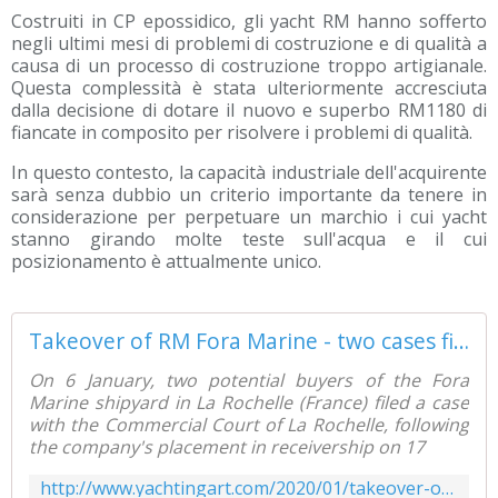
Costruiti in CP epossidico, gli yacht RM hanno sofferto
negli ultimi mesi di problemi di costruzione e di qualità a
causa di un processo di costruzione troppo artigianale.
Questa complessità è stata ulteriormente accresciuta
dalla decisione di dotare il nuovo e superbo RM1180 di
fiancate in composito per risolvere i problemi di qualità.
In questo contesto, la capacità industriale dell'acquirente
sarà senza dubbio un criterio importante da tenere in
considerazione per perpetuare un marchio i cui yacht
stanno girando molte teste sull'acqua e il cui
posizionamento è attualmente unico.
Takeover of RM Fora Marine - two cases filed in court, for what future? - Yachting Art Magazine
On 6 January, two potential buyers of the Fora
Marine shipyard in La Rochelle (France) filed a case
with the Commercial Court of La Rochelle, following
the company's placement in receivership on 17
http://www.yachtingart.com/2020/01/takeover-of-rm-fora-marine-two-cases-filed-in-court-for-what-future.html