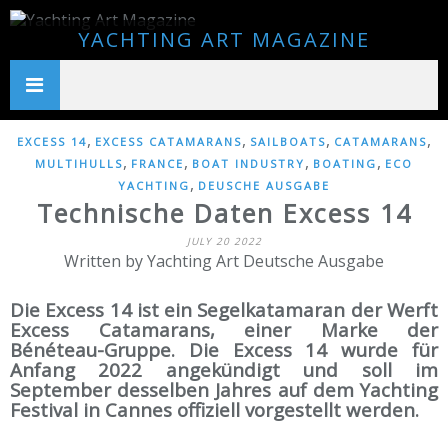
YACHTING ART MAGAZINE
,
,
,
,
EXCESS 14
EXCESS CATAMARANS
SAILBOATS
CATAMARANS
,
,
,
,
MULTIHULLS
FRANCE
BOAT INDUSTRY
BOATING
ECO
,
YACHTING
DEUSCHE AUSGABE
Technische Daten Excess 14
JULY 20 2022
Written by Yachting Art Deutsche Ausgabe
Die Excess 14 ist ein Segelkatamaran der Werft
Excess Catamarans, einer Marke der
Bénéteau-Gruppe. Die Excess 14 wurde für
Anfang 2022 angekündigt und soll im
September desselben Jahres auf dem Yachting
Festival in Cannes offiziell vorgestellt werden.