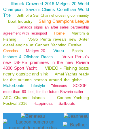
Illbruck Crowned 2016 Melges 20 World
Champion, Savoini Claims Corinthian World
Title
Birth of a Sail Channel crossing community
Sailing Champions League
Boat Industry
Canados signs an after sales partnership
Home
Maritim &
agreement with Tecnopool
Fishing
Volvo Penta reveals new 8-liter
diesel engine at Cannes Yachting Festival
Video
Melges 20
Canados
Sports
Volvo Penta’s
Inshore & Offshore Races
new D8-IPS premieres in the new Riviera
4800 Sport Yacht
VIDEO - Fishing boats
nearly capsize and sink
Amel Yachts ready
for the autumn season around the globe
Motorboats
Lifestyle
SCOOP -
Trimarans
more than 60 feet, for the future Bavaria sailer
ARC Channel Islands
Cannes Yachting
Festival 2016
Happiness
Sailboats