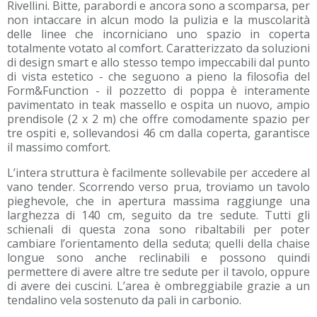
Rivellini. Bitte, parabordi e ancora sono a scomparsa, per
non intaccare in alcun modo la pulizia e la muscolarità
delle linee che incorniciano uno spazio in coperta
totalmente votato al comfort. Caratterizzato da soluzioni
di design smart e allo stesso tempo impeccabili dal punto
di vista estetico - che seguono a pieno la filosofia del
Form&Function - il pozzetto di poppa è interamente
pavimentato in teak massello e ospita un nuovo, ampio
prendisole (2 x 2 m) che offre comodamente spazio per
tre ospiti e, sollevandosi 46 cm dalla coperta, garantisce
il massimo comfort.
L’intera struttura è facilmente sollevabile per accedere al
vano tender. Scorrendo verso prua, troviamo un tavolo
pieghevole, che in apertura massima raggiunge una
larghezza di 140 cm, seguito da tre sedute. Tutti gli
schienali di questa zona sono ribaltabili per poter
cambiare l’orientamento della seduta; quelli della chaise
longue sono anche reclinabili e possono quindi
permettere di avere altre tre sedute per il tavolo, oppure
di avere dei cuscini. L’area è ombreggiabile grazie a un
tendalino vela sostenuto da pali in carbonio.