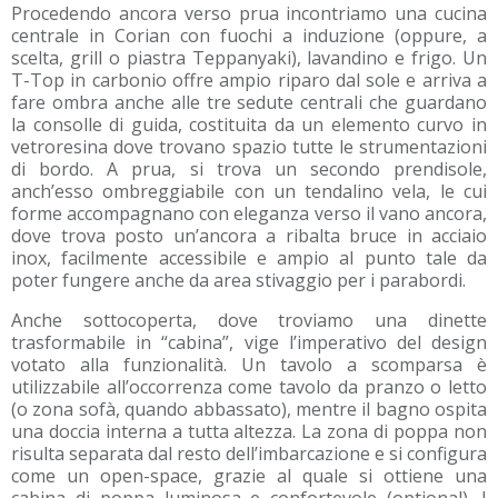
Procedendo ancora verso prua incontriamo una cucina
centrale in Corian con fuochi a induzione (oppure, a
scelta, grill o piastra Teppanyaki), lavandino e frigo. Un
T-Top in carbonio offre ampio riparo dal sole e arriva a
fare ombra anche alle tre sedute centrali che guardano
la consolle di guida, costituita da un elemento curvo in
vetroresina dove trovano spazio tutte le strumentazioni
di bordo. A prua, si trova un secondo prendisole,
anch’esso ombreggiabile con un tendalino vela, le cui
forme accompagnano con eleganza verso il vano ancora,
dove trova posto un’ancora a ribalta bruce in acciaio
inox, facilmente accessibile e ampio al punto tale da
poter fungere anche da area stivaggio per i parabordi.
Anche sottocoperta, dove troviamo una dinette
trasformabile in “cabina”, vige l’imperativo del design
votato alla funzionalità. Un tavolo a scomparsa è
utilizzabile all’occorrenza come tavolo da pranzo o letto
(o zona sofà, quando abbassato), mentre il bagno ospita
una doccia interna a tutta altezza. La zona di poppa non
risulta separata dal resto dell’imbarcazione e si configura
come un open-space, grazie al quale si ottiene una