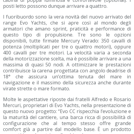
cabina di poppa luminosa e confortevole (optional). I
posti letto possono dunque arrivare a quattro.
I fuoribuordo sono la vera novità del nuovo arrivato del
range Evo Yachts, che si apre così al mondo degli
armatori che amano sprint, praticità e performance di
questo tipo di propulsione. Tre sono le opzioni
disponibili, tutte firmate Mercury Verado: 350 cavalli di
potenza (moltiplicati per tre o quattro motori), oppure
400 cavalli per tre motori. La velocità varia a seconda
della motorizzazione scelta, ma è possibile arrivare a una
massima di quasi 50 nodi. A ottimizzare le prestazioni
contribuisce la carena progettata con angolo deadrise di
18° che assicura un’ottima tenuta del mare in
navigazione e il massimo della sicurezza anche durante
virate strette o mare formato.
Molte le aspettative riposte dai fratelli Alfredo e Rosario
Mercuri, proprietari di Evo Yachts, nella presentazione di
questo nuovo progetto: “Evo CC rispecchia l’evoluzione e
la maturità del cantiere, una barca ricca di possibilità di
configurazione che al tempo stesso offre grande
comfort già a partire dal modello base. È un prodotto