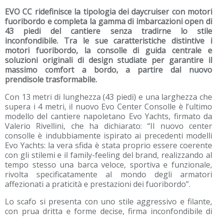
EVO CC ridefinisce la tipologia dei daycruiser con motori
fuoribordo e completa la gamma di imbarcazioni open di
43 piedi del cantiere senza tradirne lo stile
inconfondibile. Tra le sue caratteristiche distintive i
motori fuoribordo, la consolle di guida centrale e
soluzioni originali di design studiate per garantire il
massimo comfort a bordo, a partire dal nuovo
prendisole trasformabile.
Con 13 metri di lunghezza (43 piedi) e una larghezza che
supera i 4 metri, il nuovo Evo Center Consolle è l’ultimo
modello del cantiere napoletano Evo Yachts, firmato da
Valerio Rivellini, che ha dichiarato: “Il nuovo center
consolle è indubbiamente ispirato ai precedenti modelli
Evo Yachts: la vera sfida è stata proprio essere coerente
con gli stilemi e il family-feeling del brand, realizzando al
tempo stesso una barca veloce, sportiva e funzionale,
rivolta specificatamente al mondo degli armatori
affezionati a praticità e prestazioni dei fuoribordo”.
Lo scafo si presenta con uno stile aggressivo e filante,
con prua dritta e forme decise, firma inconfondibile di