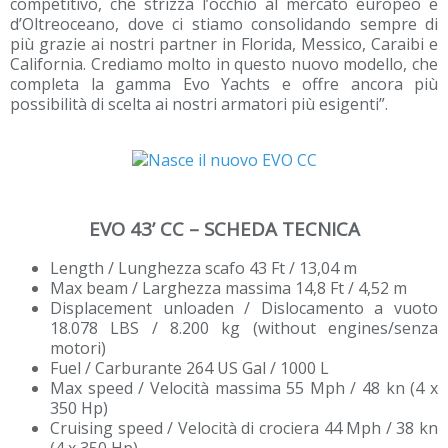
competitivo, che strizza l’occhio al mercato europeo e
d’Oltreoceano, dove ci stiamo consolidando sempre di
più grazie ai nostri partner in Florida, Messico, Caraibi e
California. Crediamo molto in questo nuovo modello, che
completa la gamma Evo Yachts e offre ancora più
possibilità di scelta ai nostri armatori più esigenti”.
EVO 43’ CC – SCHEDA TECNICA
Length / Lunghezza scafo 43 Ft / 13,04 m
Max beam / Larghezza massima 14,8 Ft / 4,52 m
Displacement unloaden / Dislocamento a vuoto
18.078 LBS / 8.200 kg (without engines/senza
motori)
Fuel / Carburante 264 US Gal / 1000 L
Max speed / Velocità massima 55 Mph / 48 kn (4 x
350 Hp)
Cruising speed / Velocità di crociera 44 Mph / 38 kn
(4 x 350 Hp)