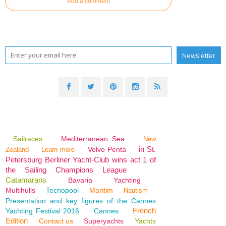
Add a comment
Sailraces
Mediterranean Sea
New
in St.
Volvo Penta
Zealand
Learn more
Petersburg Berliner Yacht-Club wins act 1 of
the Sailing Champions League
Catamarans
Bavaria
Yachting
Multihulls
Tecnopool
Maritim
Nautism
Presentation and key figures of the Cannes
French
Yachting Festival 2016
Cannes
Edition
Contact us
Superyachts
Yachts