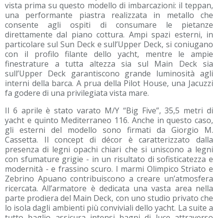
vista prima su questo modello di imbarcazioni: il teppan,
una performante piastra realizzata in metallo che
consente agli ospiti di consumare le pietanze
direttamente dal piano cottura. Ampi spazi esterni, in
particolare sul Sun Deck e sull’Upper Deck, si coniugano
con il profilo filante dello yacht, mentre le ampie
finestrature a tutta altezza sia sul Main Deck sia
sull’Upper Deck garantiscono grande luminosità agli
interni della barca. A prua della Pilot House, una Jacuzzi
fa godere di una privilegiata vista mare.
Il 6 aprile è stato varato M/Y “Big Five”, 35,5 metri di
yacht e quinto Mediterraneo 116. Anche in questo caso,
gli esterni del modello sono firmati da Giorgio M.
Cassetta. Il concept di décor è caratterizzato dalla
presenza di legni opachi chiari che si uniscono a legni
con sfumature grigie - in un risultato di sofisticatezza e
modernità - e frassino scuro. I marmi Olimpico Striato e
Zebrino Apuano contribuiscono a creare un’atmosfera
ricercata. All’armatore è dedicata una vasta area nella
parte prodiera del Main Deck, con uno studio privato che
lo isola dagli ambienti più conviviali dello yacht. La suite a
tutto baglio assicura intensi bagni di luce attraverso