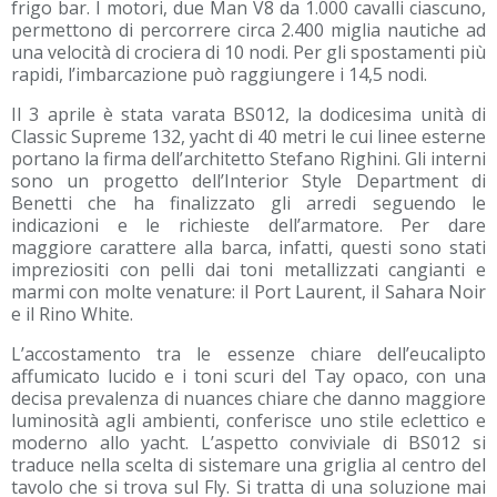
frigo bar. I motori, due Man V8 da 1.000 cavalli ciascuno,
permettono di percorrere circa 2.400 miglia nautiche ad
una velocità di crociera di 10 nodi. Per gli spostamenti più
rapidi, l’imbarcazione può raggiungere i 14,5 nodi.
Il 3 aprile è stata varata BS012, la dodicesima unità di
Classic Supreme 132, yacht di 40 metri le cui linee esterne
portano la firma dell’architetto Stefano Righini. Gli interni
sono un progetto dell’Interior Style Department di
Benetti che ha finalizzato gli arredi seguendo le
indicazioni e le richieste dell’armatore. Per dare
maggiore carattere alla barca, infatti, questi sono stati
impreziositi con pelli dai toni metallizzati cangianti e
marmi con molte venature: il Port Laurent, il Sahara Noir
e il Rino White.
L’accostamento tra le essenze chiare dell’eucalipto
affumicato lucido e i toni scuri del Tay opaco, con una
decisa prevalenza di nuances chiare che danno maggiore
luminosità agli ambienti, conferisce uno stile eclettico e
moderno allo yacht. L’aspetto conviviale di BS012 si
traduce nella scelta di sistemare una griglia al centro del
tavolo che si trova sul Fly. Si tratta di una soluzione mai