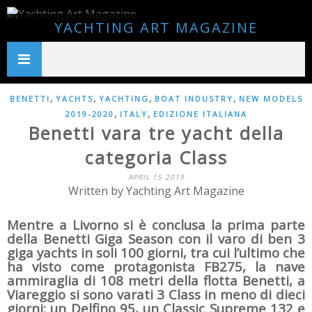
YACHTING ART MAGAZINE
,
,
,
,
BENETTI
YACHTS
YACHTING
BOAT INDUSTRY
NEW MODELS
,
,
2019-2020
ITALY
EDIZIONE ITALIANA
Benetti vara tre yacht della
categoria Class
APRIL 15 2019
Written by Yachting Art Magazine
Mentre a Livorno si è conclusa la prima parte
della Benetti Giga Season con il varo di ben 3
giga yachts in soli 100 giorni, tra cui l’ultimo che
ha visto come protagonista FB275, la nave
ammiraglia di 108 metri della flotta Benetti, a
Viareggio si sono varati 3 Class in meno di dieci
giorni: un Delfino 95, un Classic Supreme 132 e