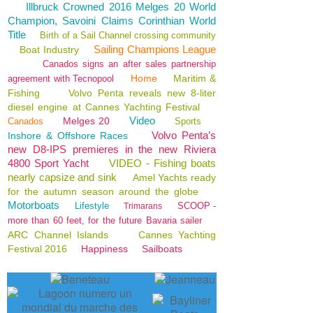
Illbruck Crowned 2016 Melges 20 World
Champion, Savoini Claims Corinthian World
Title
Birth of a Sail Channel crossing community
Sailing Champions League
Boat Industry
Canados signs an after sales partnership
Home
Maritim &
agreement with Tecnopool
Fishing
Volvo Penta reveals new 8-liter
diesel engine at Cannes Yachting Festival
Video
Melges 20
Canados
Sports
Volvo Penta’s
Inshore & Offshore Races
new D8-IPS premieres in the new Riviera
4800 Sport Yacht
VIDEO - Fishing boats
nearly capsize and sink
Amel Yachts ready
for the autumn season around the globe
Motorboats
Lifestyle
SCOOP -
Trimarans
more than 60 feet, for the future Bavaria sailer
ARC Channel Islands
Cannes Yachting
Festival 2016
Happiness
Sailboats