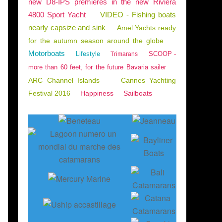
new D8-IPS premieres in the new Riviera
4800 Sport Yacht
VIDEO - Fishing boats
nearly capsize and sink
Amel Yachts ready
for the autumn season around the globe
Motorboats
Lifestyle
SCOOP -
Trimarans
more than 60 feet, for the future Bavaria sailer
ARC Channel Islands
Cannes Yachting
Festival 2016
Happiness
Sailboats