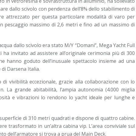
fo in vetroresina e sovrastruttura in alluminio, ha sollevato
re dallo scivolo con pendenza dell’8% dello stabilimento di
sere attrezzato per questa particolare modalità di varo per
con pescaggio massimo di 2,6 metri e fino ad un massimo di
acqua dallo scivolo era stato M/Y “Domani”, Mega Yacht Full
ha invitato ad assistere all’originale cerimonia più di 300
i che hanno goduto dell’inusuale spettacolo insieme ad una
 di Darsena Italia.
di vivibilità eccezionale, grazie alla collaborazione con lo
 La grande abitabilità, l’ampia autonomia (4.000 miglia
rosità e vibrazioni lo rendono lo yacht ideale per lunghe e
superficie di 310 metri quadrati e dispone di quattro cabine.
re trasformato in un’altra cabina vip. L’area conviviale sul
o dell’armatore si trova a prua del Main Deck.