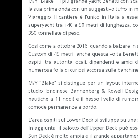
M/Y “Blake”, il più grande yacht Benetti con sca
la sua prima onda con un suggestivo tuffo in ma
Viareggio. Il cantiere è l’unico in Italia a es
superyacht tra i 40 e 50 metri di lunghezza, 
350 tonnellate di peso.
Così come a ottobre 2016, quando a balzare in 
Custom di 45 metri, anche questa volta Benetti 
ospiti, tra autorità locali, dipendenti e amic
numerosa folla di curiosi accorsa sulle banchine
M/Y “Blake” si distingue per un layout interno 
studio londinese Bannenberg & Rowell Design.
nautiche a 11 nodi) e il basso livello di rumo
comode permanenze a bordo.
L’area ospiti sul Lower Deck si sviluppa su una 
In aggiunta, il salotto dell’Upper Deck può esse
Sun Deck è molto ampia e il grande appartament