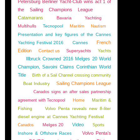
Petersburg Berliner Yacht-Club wins act 1 of
the Sailing Champions League
Catamarans
Bavaria
Yachting
Multihulls
Tecnopool
Maritim
Nautism
Presentation and key figures of the Cannes
French
Yachting Festival 2016
Cannes
Edition
Contact us
Superyachts
Yachts
Illbruck Crowned 2016 Melges 20 World
Champion, Savoini Claims Corinthian World
Title
Birth of a Sail Channel crossing community
Sailing Champions League
Boat Industry
Canados signs an after sales partnership
Home
Maritim &
agreement with Tecnopool
Fishing
Volvo Penta reveals new 8-liter
diesel engine at Cannes Yachting Festival
Video
Melges 20
Canados
Sports
Volvo Penta’s
Inshore & Offshore Races