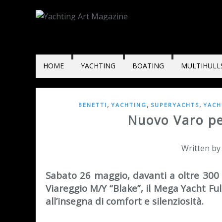
HOME
YACHTING
BOATING
MULTIHULL
,
,
,
BENETTI
YACHTING
SUPERYACHTS
YACH
Nuovo Varo pe
Written by
Sabato 26 maggio, davanti a oltre 300 os
Viareggio M/Y “Blake”, il Mega Yacht Fu
all’insegna di comfort e silenziosità.