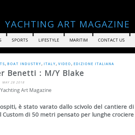
YACHTING ART MAGAZINE
S
SPORTS
LIFESTYLE
MARITIM
CONTACT US
,
,
,
,
TS
BOAT INDUSTRY
ITALY
VIDEO
EDIZIONE ITALIANA
r Benetti : M/Y Blake
MAY 28 2018
 Yachting Art Magazine
piti, è stato varato dallo scivolo del cantiere di
ll Custom di 50 metri pensato per lunghe crociere