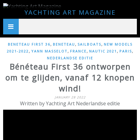
YACHTING ART MAGAZINE
,
,
,
BENETEAU FIRST 36
BENETEAU
SAILBOATS
NEW MODELS
,
,
,
,
,
2021-2022
YANN MASSELOT
FRANCE
NAUTIC 2021
PARIS
NEDERLANDSE EDITIE
Bénéteau First 36 ontworpen
om te glijden, vanaf 12 knopen
wind!
JANUARY 28 2022
Written by Yachting Art Nederlandse editie