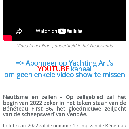
Video in het Frans, ondertiteld in het Nederlands
=> Abonneer op Yachting Art's
YOUTUBE
kanaal
om geen enkele video show te missen
Nautisme en zeilen - Op zeilgebied zal het
begin van 2022 zeker in het teken staan van de
Bénéteau First 36, het gloednieuwe zeiljacht
van de scheepswerf van Vendée.
In februari 2022 zal de nummer 1 romp van de Bénéteau