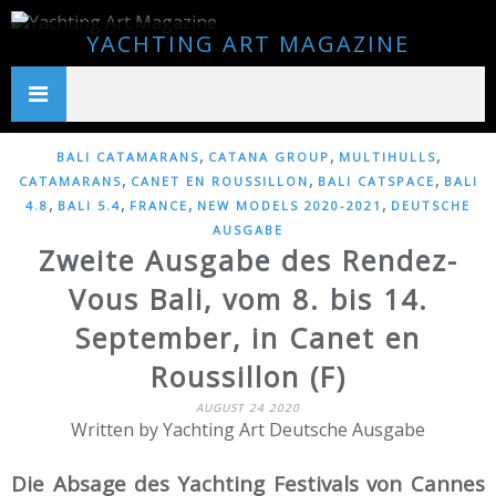
YACHTING ART MAGAZINE
,
,
,
BALI CATAMARANS
CATANA GROUP
MULTIHULLS
,
,
,
CATAMARANS
CANET EN ROUSSILLON
BALI CATSPACE
BALI
,
,
,
,
4.8
BALI 5.4
FRANCE
NEW MODELS 2020-2021
DEUTSCHE
AUSGABE
Zweite Ausgabe des Rendez-
Vous Bali, vom 8. bis 14.
September, in Canet en
Roussillon (F)
AUGUST 24 2020
Written by Yachting Art Deutsche Ausgabe
Die Absage des Yachting Festivals von Cannes