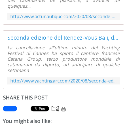
des catamarans de plaisance, à avancer de
quelques...
http://www.actunautique.com/2020/08/seconde-edition-des-rendez-vous-bali-du-8-au-14-septembre-a-canet-en-roussillon.html
Seconda edizione del Rendez-Vous Bali, dall'8 al 14 settembre, a Canet en Roussillon - Yachting Art Magazine
La cancellazione all'ultimo minuto del Yachting
Festival di Cannes ha spinto il cantiere francese
Catana Group, terzo produttore mondiale di
catamarani da diporto, ad anticipare di qualche
settimana
http://www.yachtingart.com/2020/08/seconda-edizione-del-rendez-vous-bali-dall-8-al-14-settembre-a-canet-en-roussillon.html
SHARE THIS POST
You might also like: