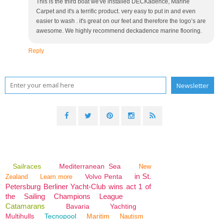
This is the third boat we've installed DECKadence, Marine
Carpet and it's a terrific product. very easy to put in and even
easier to wash . it's great on our feet and therefore the logo’s are
awesome. We highly recommend deckadence marine flooring.
Reply
Sailraces
Mediterranean Sea
New
in St.
Volvo Penta
Zealand
Learn more
Petersburg Berliner Yacht-Club wins act 1 of
the Sailing Champions League
Catamarans
Bavaria
Yachting
Multihulls
Tecnopool
Maritim
Nautism