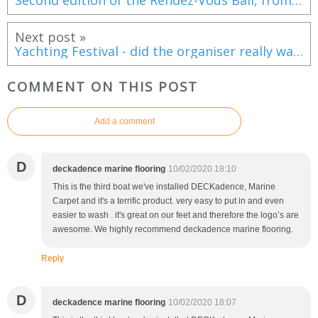
Second edition of the Rendez-Vous Bali, from 8 to 14 September, in Canet en Roussillon
Next post »
Yachting Festival - did the organiser really want to organise the show?
COMMENT ON THIS POST
Add a comment
D
deckadence marine flooring
10/02/2020 18:10
This is the third boat we've installed DECKadence, Marine
Carpet and it's a terrific product. very easy to put in and even
easier to wash . it's great on our feet and therefore the logo’s are
awesome. We highly recommend deckadence marine flooring.
Reply
D
deckadence marine flooring
10/02/2020 18:07