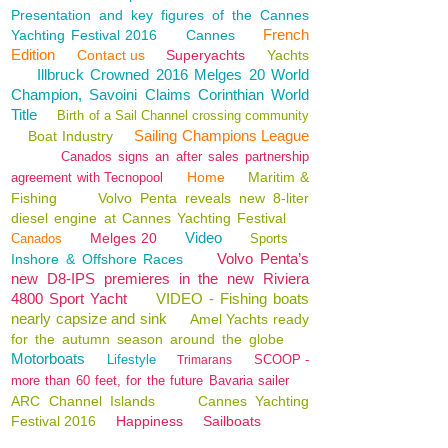
Presentation and key figures of the Cannes
French
Yachting Festival 2016
Cannes
Edition
Contact us
Superyachts
Yachts
Illbruck Crowned 2016 Melges 20 World
Champion, Savoini Claims Corinthian World
Title
Birth of a Sail Channel crossing community
Sailing Champions League
Boat Industry
Canados signs an after sales partnership
Home
Maritim &
agreement with Tecnopool
Fishing
Volvo Penta reveals new 8-liter
diesel engine at Cannes Yachting Festival
Video
Melges 20
Canados
Sports
Volvo Penta’s
Inshore & Offshore Races
new D8-IPS premieres in the new Riviera
4800 Sport Yacht
VIDEO - Fishing boats
nearly capsize and sink
Amel Yachts ready
for the autumn season around the globe
Motorboats
Lifestyle
SCOOP -
Trimarans
more than 60 feet, for the future Bavaria sailer
ARC Channel Islands
Cannes Yachting
Festival 2016
Happiness
Sailboats