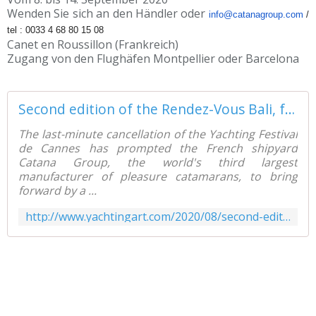
Wenden Sie sich an den Händler oder
info@catanagroup.com
/
tel : 0033
4 68 80 15 08
Canet en Roussillon (Frankreich)
Zugang von den Flughäfen Montpellier oder Barcelona
Second edition of the Rendez-Vous Bali, from 8 to 14 September, in Canet en Roussillon - Yachting Art Magazine
The last-minute cancellation of the Yachting Festival
de Cannes has prompted the French shipyard
Catana Group, the world's third largest
manufacturer of pleasure catamarans, to bring
forward by a ...
http://www.yachtingart.com/2020/08/second-edition-of-the-rendez-vous-bali-from-8-to-14-september-in-canet-en-roussillon.html