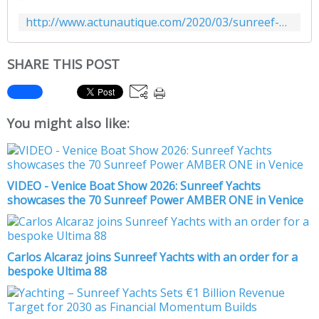
http://www.actunautique.com/2020/03/sunreef-mise-a-l-eau-d-otoctone-80-un-motoryacht-catamaran-de-grand-luxe.html
SHARE THIS POST
You might also like:
VIDEO - Venice Boat Show 2026: Sunreef Yachts
showcases the 70 Sunreef Power AMBER ONE in Venice
Carlos Alcaraz joins Sunreef Yachts with an order for a
bespoke Ultima 88