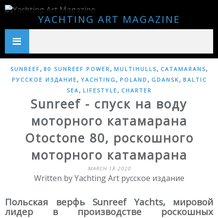
YACHTING ART MAGAZINE
,
,
,
,
SUNREEF
80 SUNREEF POWER
MULTIHULLS
CATAMARANS
,
,
,
,
РУССКОЕ ИЗДАНИЕ
YACHTING
POLAND
GDANSK
BALTIC
,
,
SEA
LIFESTYLE
CHARTER
Sunreef - спуск на воду
моторного катамарана
Otoctone 80, роскошного
моторного катамарана
MARCH 18 2020
Written by Yachting Art русское издание
Польская верфь Sunreef Yachts, мировой
лидер в производстве роскошных