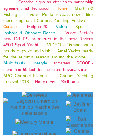
Canados signs an after sales partnership
Home
Maritim &
agreement with Tecnopool
Fishing
Volvo Penta reveals new 8-liter
diesel engine at Cannes Yachting Festival
Video
Melges 20
Canados
Sports
Volvo Penta’s
Inshore & Offshore Races
new D8-IPS premieres in the new Riviera
4800 Sport Yacht
VIDEO - Fishing boats
nearly capsize and sink
Amel Yachts ready
for the autumn season around the globe
Motorboats
Lifestyle
SCOOP -
Trimarans
more than 60 feet, for the future Bavaria sailer
ARC Channel Islands
Cannes Yachting
Festival 2016
Happiness
Sailboats