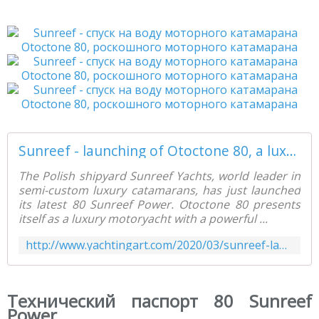
Sunreef - launching of Otoctone 80, a luxury motoryacht catamaran - Yachting Art Magazine
The Polish shipyard Sunreef Yachts, world leader in
semi-custom luxury catamarans, has just launched
its latest 80 Sunreef Power. Otoctone 80 presents
itself as a luxury motoryacht with a powerful ...
http://www.yachtingart.com/2020/03/sunreef-launching-of-otoctone-80-a-luxury-motoryacht-catamaran.html
Технический паспорт 80 Sunreef
Power