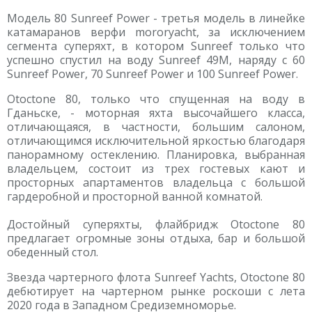
Модель 80 Sunreef Power - третья модель в линейке
катамаранов верфи mororyacht, за исключением
сегмента суперяхт, в котором Sunreef только что
успешно спустил на воду Sunreef 49M, наряду с 60
Sunreef Power, 70 Sunreef Power и 100 Sunreef Power.
Otoctone 80, только что спущенная на воду в
Гданьске, - моторная яхта высочайшего класса,
отличающаяся, в частности, большим салоном,
отличающимся исключительной яркостью благодаря
панорамному остеклению. Планировка, выбранная
владельцем, состоит из трех гостевых кают и
просторных апартаментов владельца с большой
гардеробной и просторной ванной комнатой.
Достойный суперяхты, флайбридж Otoctone 80
предлагает огромные зоны отдыха, бар и большой
обеденный стол.
Звезда чартерного флота Sunreef Yachts, Otoctone 80
дебютирует на чартерном рынке роскоши с лета
2020 года в Западном Средиземноморье.