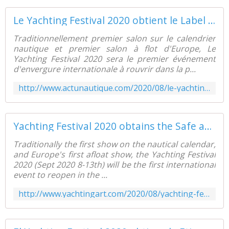
Le Yachting Festival 2020 obtient le Label Safe and Clean - ActuNautique.com
Traditionnellement premier salon sur le calendrier
nautique et premier salon à flot d'Europe, Le
Yachting Festival 2020 sera le premier événement
d'envergure internationale à rouvrir dans la p...
http://www.actunautique.com/2020/08/le-yachting-festival-2020-obtient-le-label-safe-and-clean.html
Yachting Festival 2020 obtains the Safe and Clean Label - Yachting Art Magazine
Traditionally the first show on the nautical calendar,
and Europe's first afloat show, the Yachting Festival
2020 (Sept 2020 8-13th) will be the first international
event to reopen in the ...
http://www.yachtingart.com/2020/08/yachting-festival-2020-obtains-the-safe-and-clean-label.html