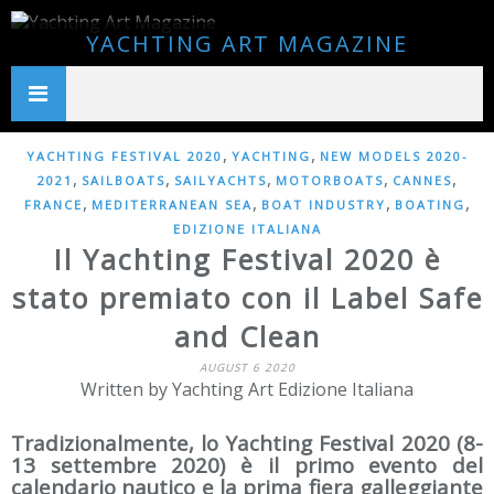
YACHTING ART MAGAZINE
,
,
YACHTING FESTIVAL 2020
YACHTING
NEW MODELS 2020-
,
,
,
,
,
2021
SAILBOATS
SAILYACHTS
MOTORBOATS
CANNES
,
,
,
,
FRANCE
MEDITERRANEAN SEA
BOAT INDUSTRY
BOATING
EDIZIONE ITALIANA
Il Yachting Festival 2020 è
stato premiato con il Label Safe
and Clean
AUGUST 6 2020
Written by Yachting Art Edizione Italiana
Tradizionalmente, lo Yachting Festival 2020 (8-
13 settembre 2020) è il primo evento del
calendario nautico e la prima fiera galleggiante