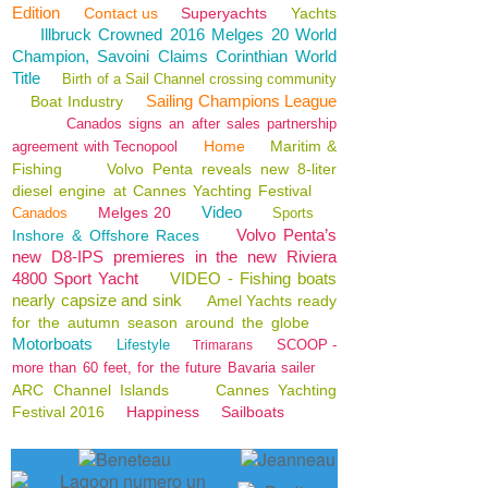
Edition
Contact us
Superyachts
Yachts
Illbruck Crowned 2016 Melges 20 World
Champion, Savoini Claims Corinthian World
Title
Birth of a Sail Channel crossing community
Sailing Champions League
Boat Industry
Canados signs an after sales partnership
Home
Maritim &
agreement with Tecnopool
Fishing
Volvo Penta reveals new 8-liter
diesel engine at Cannes Yachting Festival
Video
Melges 20
Canados
Sports
Volvo Penta’s
Inshore & Offshore Races
new D8-IPS premieres in the new Riviera
4800 Sport Yacht
VIDEO - Fishing boats
nearly capsize and sink
Amel Yachts ready
for the autumn season around the globe
Motorboats
Lifestyle
SCOOP -
Trimarans
more than 60 feet, for the future Bavaria sailer
ARC Channel Islands
Cannes Yachting
Festival 2016
Happiness
Sailboats